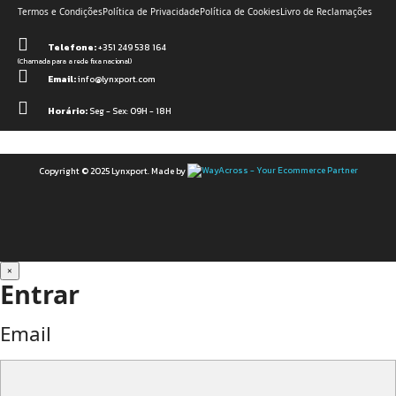
Termos e Condições
Política de Privacidade
Política de Cookies
Livro de Reclamações
Telefone:
+351 249 538 164
(Chamada para a rede fixa nacional)
Email:
info@lynxport.com
Horário:
Seg - Sex: 09H - 18H
Copyright © 2025 Lynxport. Made by
×
Entrar
Email