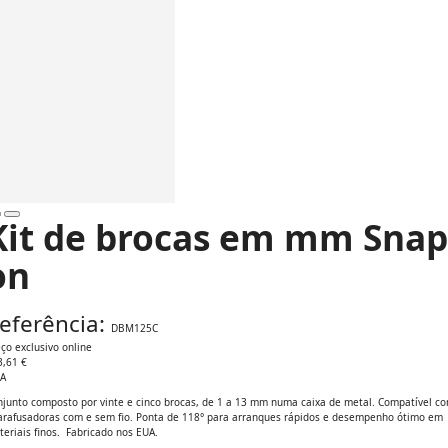
Kit de brocas em mm Snap
on
eferência:
DBM125C
ço exclusivo online
3,61 €
VA
njunto composto por vinte e cinco brocas, de 1 a 13 mm numa caixa de metal. Compatível c
arafusadoras com e sem fio. Ponta de 118° para arranques rápidos e desempenho ótimo em
eriais finos. Fabricado nos EUA.