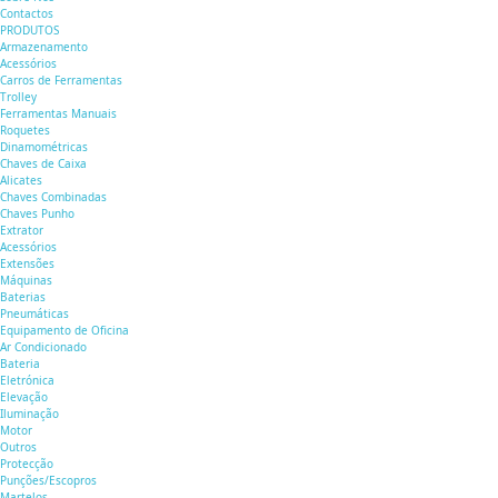
Contactos
PRODUTOS
Armazenamento
Acessórios
Carros de Ferramentas
Trolley
Ferramentas Manuais
Roquetes
Dinamométricas
Chaves de Caixa
Alicates
Chaves Combinadas
Chaves Punho
Extrator
Acessórios
Extensões
Máquinas
Baterias
Pneumáticas
Equipamento de Oficina
Ar Condicionado
Bateria
Eletrónica
Elevação
Iluminação
Motor
Outros
Protecção
Punções/Escopros
Martelos