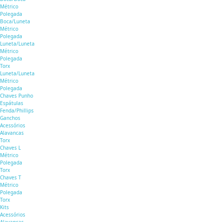
Métrico
Polegada
Boca/Luneta
Métrico
Polegada
Luneta/Luneta
Métrico
Polegada
Torx
Luneta/Luneta
Métrico
Polegada
Chaves Punho
Espátulas
Fenda/Phillips
Ganchos
Acessórios
Alavancas
Torx
Chaves L
Métrico
Polegada
Torx
Chaves T
Métrico
Polegada
Torx
Kits
Acessórios