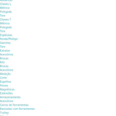
Alavancas
Chaves L
Métrico
Polegada
Torx
Chaves T
Métrico
Polegada
Torx
Espátulas
Fenda/Phillips
Ganchos
Torx
Extrator
Acessórios
Brocas
Kits
Brocas
Acessórios
Medição
Corte
Espelhos
Fresas
Magnéticos
Extensões
Armazenamento
Acessórios
Carros de Ferramentas
Bancadas com Ferramentas
Trolley