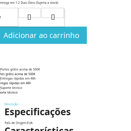
ntrega em 1-2 Dias Úteis (Sujeita a stock)
Adicionar ao carrinho
rtes grátis acima de 500€
tregas rápidas em 48h
orte técnico
Descrição
Especificações
País de Origem
EUA
Características